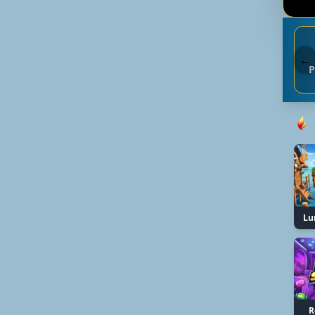
←
P
Lu
R