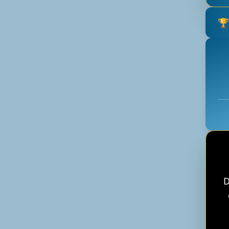
avi Kumar retirou ₹50.000
🏆 Priya Sharma ga
D