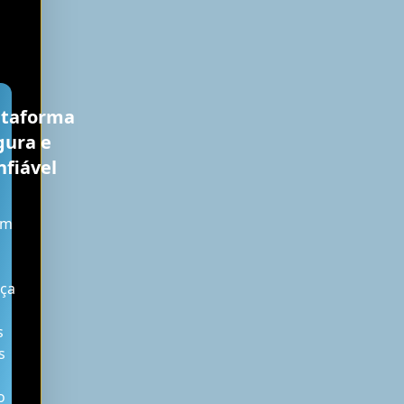
ataforma
gura e
nfiável
om
ça
s
s
o