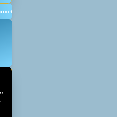
Sunita Jain venceu ₹30.000
⚡ Arjun Reddy lev
to
.