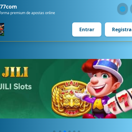
777com
🌐
aforma premium de apostas online
Entrar
Registra