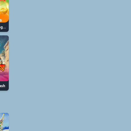
Money Coming Jili Slots
ash