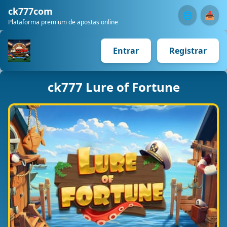
ck777com
🌐
📥
Plataforma premium de apostas online
Entrar
Registrar
ck777 Lure of Fortune