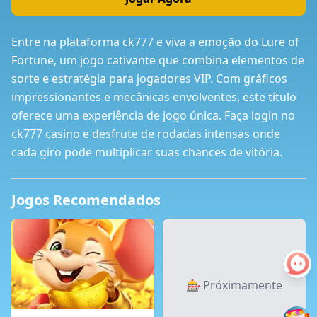
Entre na plataforma ck777 e viva a emoção do Lure of
Fortune, um jogo cativante que combina elementos de
sorte e estratégia para jogadores VIP. Com gráficos
impressionantes e mecânicas envolventes, este título
oferece uma experiência de jogo única. Faça login no
ck777 casino e desfrute de rodadas intensas onde
cada giro pode multiplicar suas chances de vitória.
Jogos Recomendados
🎰 Próximamente